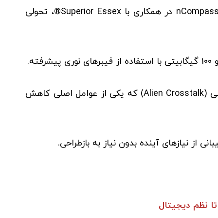
در عملیات می‌شوند. لگراند با ارائه راهکار nCompass در همکاری با Superior Essex®، تحولی
محافظت در برابر تداخل الکترومغناطیسی (Alien Crosstalk) که یکی از عوامل اصلی کاهش
 از نیازهای آینده بدون نیاز به بازطراحی.