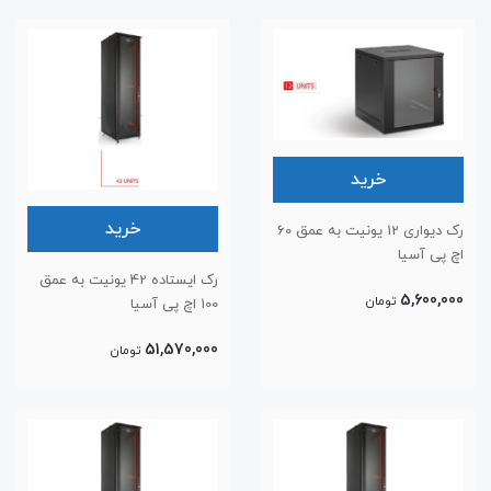
خرید
خرید
رک دیواری 12 یونیت به عمق 60
اچ پی آسیا
رک ایستاده 42 یونیت به عمق
5,600,000
تومان
100 اچ پی آسیا
51,570,000
تومان