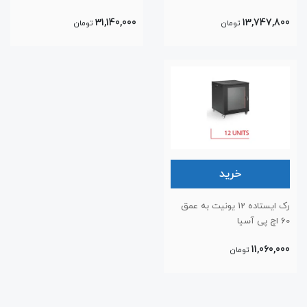
31,140,000
13,747,800
تومان
تومان
خرید
رک ایستاده 12 یونیت به عمق
60 اچ پی آسیا
11,060,000
تومان