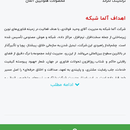
ترانکینگ لگراند
محصولات هلوکیبل آلمان
اهداف آلما شبکه
شرکت آلما شبکه به مدیریت آقای وحید فوائدی، با هدف فعالیت در زمینه فناوری‌های نوین
زیرساختی از جمله سخت‌افزار، نرم‌افزار، مراکز داده، شبکه و هوش مصنوعی تأسیس شده
است. چشم‌انداز راهبردی این شرکت، تبدیل شدن به سازمانی خلاق، پیشتاز، پویا و تأثیرگذار
در بالاترین سطوح بین‌المللی می‌باشد. از این رو، مدیریت ارشد مجموعه با درک دقیق از فضای
رقابتی حاکم و شتاب روزافزون تحولات فناوری در جهان، شعار «بهبود پیوسته کیفیت
خدمات، جلب رضایت مشتری، و پایبندی به تعهد، صداقت و اخلاق حرفه‌ای» را اصل مسیر
خود قرار داده است. در این راستا، مدیریت شرکت با تکیه بر نیروهای متخصص انسانی و
ادامه مطلب
سرمایه‌گذاری مالی گسترده، جایگزینی نگرش‌های نوین به جای رویکردهای سنتی، برقراری
ارتباطات نزدیک با بزرگ‌ترین و برجسته‌ترین شرکت‌ها و مراکز ارتباطاتی و تحقیقاتی، و
همچنین حضور منظم و پایدار در نمایشگاه‌های تخصصی و سمینارهای علمی در سطح جهانی با
تمرکز کامل بر روندهای فناوری، تلاش می‌کند تا در چارچوب اهداف تعیین‌شده، تا سال ۲۰۲۶
به یکی از مراجع دانش‌بنیان در زمینه ارزیابی، انتقال، آموزش، پیاده‌سازی و بومی‌سازی
فناوری اطلاعات تبدیل گردد.
کلیه حقوق مادی و معنوی وبسیات متعلق به شرکت آلما شبکه می باشد.