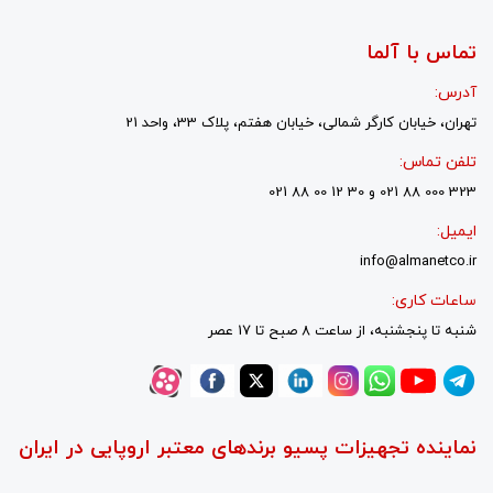
تماس با آلما
آدرس:
تهران، خیابان کارگر شمالی، خیابان هفتم، پلاک 33، واحد 21
تلفن تماس:
323 000 88 021 و 30 12 00 88 021
ایمیل:
info@almanetco.ir
ساعات کاری:
شنبه تا پنجشنبه، از ساعت 8 صبح تا 17 عصر
نماینده تجهیزات پسیو برندهای معتبر اروپایی در ایران