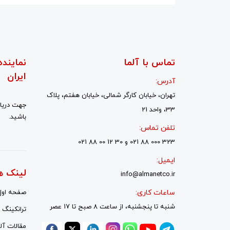
تماس با آلما
نماینده
ایران
آدرس:
تهران، خیابان کارگر شمالی، خیابان هفتم، پلاک
جهت دریاف
33، واحد 21
باشید.
تلفن تماس:
323 000 88 021 و 30 12 00 88 021
ایمیل:
لینک ه
info@almanetco.ir
ساعات کاری:
صفحه اول
شنبه تا پنجشنبه، از ساعت 8 صبح تا 17 عصر
ترانکینگ ل
مقالات آلم