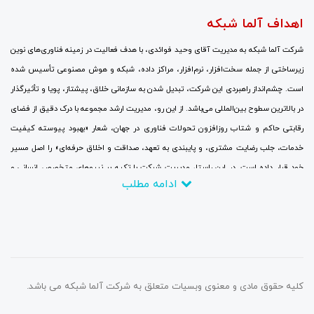
اهداف آلما شبکه
شرکت آلما شبکه به مدیریت آقای وحید فوائدی، با هدف فعالیت در زمینه فناوری‌های نوین
زیرساختی از جمله سخت‌افزار، نرم‌افزار، مراکز داده، شبکه و هوش مصنوعی تأسیس شده
است. چشم‌انداز راهبردی این شرکت، تبدیل شدن به سازمانی خلاق، پیشتاز، پویا و تأثیرگذار
در بالاترین سطوح بین‌المللی می‌باشد. از این رو، مدیریت ارشد مجموعه با درک دقیق از فضای
رقابتی حاکم و شتاب روزافزون تحولات فناوری در جهان، شعار «بهبود پیوسته کیفیت
خدمات، جلب رضایت مشتری، و پایبندی به تعهد، صداقت و اخلاق حرفه‌ای» را اصل مسیر
خود قرار داده است. در این راستا، مدیریت شرکت با تکیه بر نیروهای متخصص انسانی و
ادامه مطلب
سرمایه‌گذاری مالی گسترده، جایگزینی نگرش‌های نوین به جای رویکردهای سنتی، برقراری
ارتباطات نزدیک با بزرگ‌ترین و برجسته‌ترین شرکت‌ها و مراکز ارتباطاتی و تحقیقاتی، و
همچنین حضور منظم و پایدار در نمایشگاه‌های تخصصی و سمینارهای علمی در سطح جهانی با
تمرکز کامل بر روندهای فناوری، تلاش می‌کند تا در چارچوب اهداف تعیین‌شده، تا سال ۲۰۲۶
به یکی از مراجع دانش‌بنیان در زمینه ارزیابی، انتقال، آموزش، پیاده‌سازی و بومی‌سازی
فناوری اطلاعات تبدیل گردد.
کلیه حقوق مادی و معنوی وبسیات متعلق به شرکت آلما شبکه می باشد.