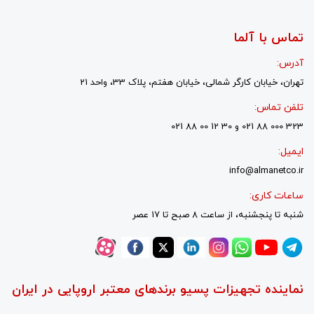
تماس با آلما
آدرس:
تهران، خیابان کارگر شمالی، خیابان هفتم، پلاک 33، واحد 21
تلفن تماس:
323 000 88 021 و 30 12 00 88 021
ایمیل:
info@almanetco.ir
ساعات کاری:
شنبه تا پنجشنبه، از ساعت 8 صبح تا 17 عصر
نماینده تجهیزات پسیو برندهای معتبر اروپایی در ایران