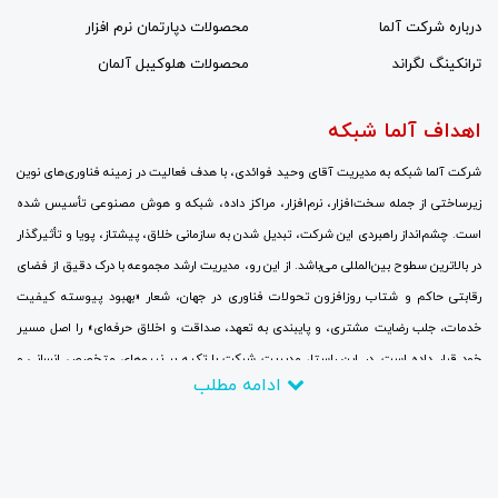
درباره شرکت آلما
محصولات دپارتمان نرم افزار
ترانکینگ لگراند
محصولات هلوکیبل آلمان
اهداف آلما شبکه
شرکت آلما شبکه به مدیریت آقای وحید فوائدی، با هدف فعالیت در زمینه فناوری‌های نوین
زیرساختی از جمله سخت‌افزار، نرم‌افزار، مراکز داده، شبکه و هوش مصنوعی تأسیس شده
است. چشم‌انداز راهبردی این شرکت، تبدیل شدن به سازمانی خلاق، پیشتاز، پویا و تأثیرگذار
در بالاترین سطوح بین‌المللی می‌باشد. از این رو، مدیریت ارشد مجموعه با درک دقیق از فضای
رقابتی حاکم و شتاب روزافزون تحولات فناوری در جهان، شعار «بهبود پیوسته کیفیت
خدمات، جلب رضایت مشتری، و پایبندی به تعهد، صداقت و اخلاق حرفه‌ای» را اصل مسیر
خود قرار داده است. در این راستا، مدیریت شرکت با تکیه بر نیروهای متخصص انسانی و
ادامه مطلب
سرمایه‌گذاری مالی گسترده، جایگزینی نگرش‌های نوین به جای رویکردهای سنتی، برقراری
ارتباطات نزدیک با بزرگ‌ترین و برجسته‌ترین شرکت‌ها و مراکز ارتباطاتی و تحقیقاتی، و
همچنین حضور منظم و پایدار در نمایشگاه‌های تخصصی و سمینارهای علمی در سطح جهانی با
تمرکز کامل بر روندهای فناوری، تلاش می‌کند تا در چارچوب اهداف تعیین‌شده، تا سال ۲۰۲۶