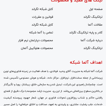
لینک های مفید و محصولات
صفحه اول
کابل شبکه لگراند
ترانکینگ لگراند
قوانین و مقررات
مقالات آلما
کابل شبکه لگراند
کادر و پایه ترانکینگ لگراند
تماس با آلما شبکه
درباره شرکت آلما
محصولات دپارتمان نرم افزار
ترانکینگ لگراند
محصولات هلوکیبل آلمان
اهداف آلما شبکه
شرکت آلما شبکه به مدیریت آقای وحید فوائدی، با هدف فعالیت در زمینه فناوری‌های نوین
زیرساختی از جمله سخت‌افزار، نرم‌افزار، مراکز داده، شبکه و هوش مصنوعی تأسیس شده
است. چشم‌انداز راهبردی این شرکت، تبدیل شدن به سازمانی خلاق، پیشتاز، پویا و تأثیرگذار
در بالاترین سطوح بین‌المللی می‌باشد. از این رو، مدیریت ارشد مجموعه با درک دقیق از فضای
رقابتی حاکم و شتاب روزافزون تحولات فناوری در جهان، شعار «بهبود پیوسته کیفیت
خدمات، جلب رضایت مشتری، و پایبندی به تعهد، صداقت و اخلاق حرفه‌ای» را اصل مسیر