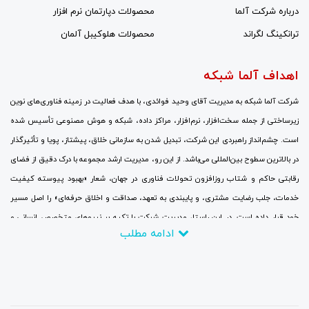
درباره شرکت آلما
محصولات دپارتمان نرم افزار
ترانکینگ لگراند
محصولات هلوکیبل آلمان
اهداف آلما شبکه
شرکت آلما شبکه به مدیریت آقای وحید فوائدی، با هدف فعالیت در زمینه فناوری‌های نوین
زیرساختی از جمله سخت‌افزار، نرم‌افزار، مراکز داده، شبکه و هوش مصنوعی تأسیس شده
است. چشم‌انداز راهبردی این شرکت، تبدیل شدن به سازمانی خلاق، پیشتاز، پویا و تأثیرگذار
در بالاترین سطوح بین‌المللی می‌باشد. از این رو، مدیریت ارشد مجموعه با درک دقیق از فضای
رقابتی حاکم و شتاب روزافزون تحولات فناوری در جهان، شعار «بهبود پیوسته کیفیت
خدمات، جلب رضایت مشتری، و پایبندی به تعهد، صداقت و اخلاق حرفه‌ای» را اصل مسیر
خود قرار داده است. در این راستا، مدیریت شرکت با تکیه بر نیروهای متخصص انسانی و
ادامه مطلب
سرمایه‌گذاری مالی گسترده، جایگزینی نگرش‌های نوین به جای رویکردهای سنتی، برقراری
ارتباطات نزدیک با بزرگ‌ترین و برجسته‌ترین شرکت‌ها و مراکز ارتباطاتی و تحقیقاتی، و
همچنین حضور منظم و پایدار در نمایشگاه‌های تخصصی و سمینارهای علمی در سطح جهانی با
تمرکز کامل بر روندهای فناوری، تلاش می‌کند تا در چارچوب اهداف تعیین‌شده، تا سال ۲۰۲۶