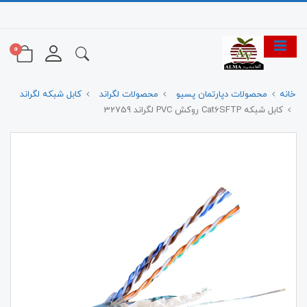
0
خانه
محصولات دپارتمان پسیو
محصولات لگراند
کابل شبکه لگراند
کابل شبکه Cat6SFTP روکش PVC لگراند 32759