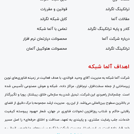
ترانکینگ لگراند
قوانین و مقررات
مقالات آلما
کابل شبکه لگراند
کادر و پایه ترانکینگ لگراند
تماس با آلما شبکه
درباره شرکت آلما
محصولات دپارتمان نرم افزار
ترانکینگ لگراند
محصولات هلوکیبل آلمان
اهداف آلما شبکه
شرکت آلما شبکه به مدیریت آقای وحید فوائدی، با هدف فعالیت در زمینه فناوری‌های نوین
زیرساختی از جمله سخت‌افزار، نرم‌افزار، مراکز داده، شبکه و هوش مصنوعی تأسیس شده
است. چشم‌انداز راهبردی این شرکت، تبدیل شدن به سازمانی خلاق، پیشتاز، پویا و تأثیرگذار
در بالاترین سطوح بین‌المللی می‌باشد. از این رو، مدیریت ارشد مجموعه با درک دقیق از فضای
رقابتی حاکم و شتاب روزافزون تحولات فناوری در جهان، شعار «بهبود پیوسته کیفیت
خدمات، جلب رضایت مشتری، و پایبندی به تعهد، صداقت و اخلاق حرفه‌ای» را اصل مسیر
خود قرار داده است. در این راستا، مدیریت شرکت با تکیه بر نیروهای متخصص انسانی و