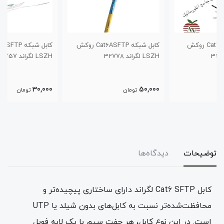
کابل شبکه Cat6ASFTP روکش
کابل شبکه Cat6SFTP روکش
LSZH لگراند 32778
LSZH لگراند 32757
30,000
50,000
تومان
تومان
توضیحات
دیدگاه‌ها
کابل Cat6 SFTP لگراند دارای ساختاری پیچیده‌تر و
محافظت‌شده‌تر نسبت به کابل‌های بدون شیلد یا UTP
است. در این نوع کابل، هر جفت سیم با یک لایه فویل