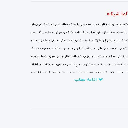
لما شبکه
ه به مدیریت آقای وحید فوائدی، با هدف فعالیت در زمینه فناوری‌های
 از جمله سخت‌افزار، نرم‌افزار، مراکز داده، شبکه و هوش مصنوعی تأسیس
انداز راهبردی این شرکت، تبدیل شدن به سازمانی خلاق، پیشتاز، پویا و
الاترین سطوح بین‌المللی می‌باشد. از این رو، مدیریت ارشد مجموعه با درک
 رقابتی حاکم و شتاب روزافزون تحولات فناوری در جهان، شعار «بهبود
ت خدمات، جلب رضایت مشتری، و پایبندی به تعهد، صداقت و اخلاق
صل مسیر خود قرار داده است. در این راستا، مدیریت شرکت با تکیه بر
ادامه مطلب
ص انسانی و سرمایه‌گذاری مالی گسترده، جایگزینی نگرش‌های نوین به
 سنتی، برقراری ارتباطات نزدیک با بزرگ‌ترین و برجسته‌ترین شرکت‌ها و
تی و تحقیقاتی، و همچنین حضور منظم و پایدار در نمایشگاه‌های تخصصی و
ی در سطح جهانی با تمرکز کامل بر روندهای فناوری، تلاش می‌کند تا در
چارچوب اهداف تعیین‌شده، تا سال ۲۰۲۶ به یکی از مراجع دانش‌بنیان در زمینه ارزیابی،
 پیاده‌سازی و بومی‌سازی فناوری اطلاعات تبدیل گردد.