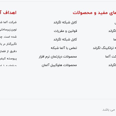
ای مفید و محصولات
اهداف آ
کابل شبکه لگراند
شرکت آلما شبک
نوین زیرساختی
گراند
قوانین و مقررات
شده است. چشم‌
ا
کابل شبکه لگراند
تأثیرگذار در ب
ه ترانکینگ لگراند
تماس با آلما شبکه
دقیق از فضای
کت آلما
محصولات دپارتمان نرم افزار
پیوسته کیفی
گراند
محصولات هلوکیبل آلمان
حرفه‌ای» را ا
نیروهای متخص
جای رویکردهای
مراکز ارتباطا
سمینارهای علم
انتقال، آموزش،
می باشد.