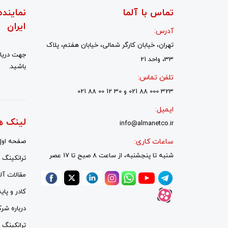
تماس با آلما
نماینده
ایران
آدرس:
تهران، خیابان کارگر شمالی، خیابان هفتم، پلاک
جهت دریاف
33، واحد 21
باشید.
تلفن تماس:
323 000 88 021 و 30 12 00 88 021
ایمیل:
لینک ه
info@almanetco.ir
ساعات کاری:
صفحه اول
شنبه تا پنجشنبه، از ساعت 8 صبح تا 17 عصر
ترانکینگ ل
مقالات آلم
کادر و پای
درباره شر
ترانکینگ ل