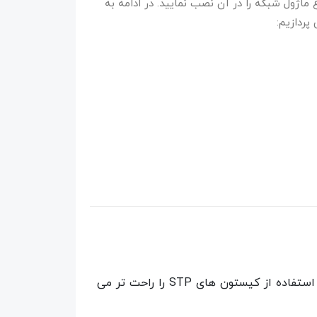
اژول شبکه را در آن نصب نمایید. در ادامه به
ردازیم:
امکان نصب انواع کیستون شبکه Ca5e، Cat6 و Cat7 وجود دارد. همچنین امکان اتصال به زمین این پچ پنل‌ها، استفاده از کیستون های STP را راحت تر می