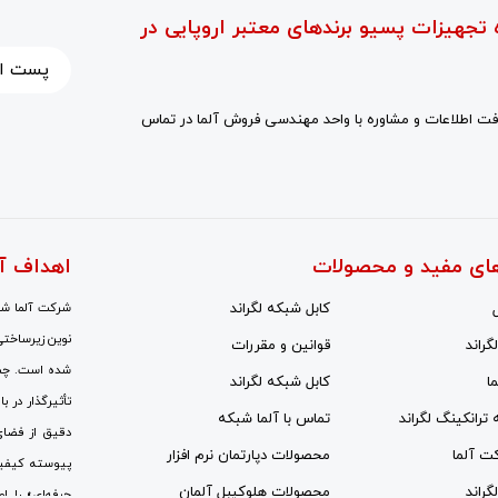
 تجهیزات پسیو برندهای معتبر اروپایی در
ت اطلاعات و مشاوره با واحد مهندسی فروش آلما در تماس
ای مفید و محصولات
اهداف آ
کابل شبکه لگراند
شرکت آلما شبک
نوین زیرساختی
گراند
قوانین و مقررات
شده است. چشم‌
ا
کابل شبکه لگراند
تأثیرگذار در ب
ه ترانکینگ لگراند
تماس با آلما شبکه
دقیق از فضای
کت آلما
محصولات دپارتمان نرم افزار
پیوسته کیفی
گراند
محصولات هلوکیبل آلمان
حرفه‌ای» را ا