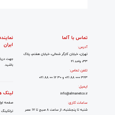
تماس با آلما
نماینده
ایران
آدرس:
تهران، خیابان کارگر شمالی، خیابان هفتم، پلاک
جهت دریاف
33، واحد 21
باشید.
تلفن تماس:
323 000 88 021 و 30 12 00 88 021
ایمیل:
لینک ه
info@almanetco.ir
ساعات کاری:
صفحه اول
شنبه تا پنجشنبه، از ساعت 8 صبح تا 17 عصر
ترانکینگ ل