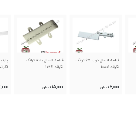
ال درب 65 ترانک
قطعه اتصال بدنه ترانک
پارتیشن زیر درب ترانک
لگراند 10691
لگراند 10582
0462
000
17,000
15,000
تومان
تومان