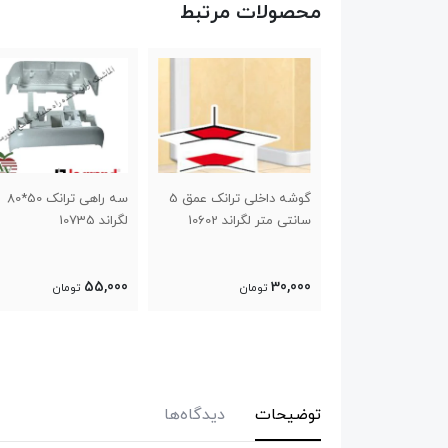
محصولات مرتبط
گوشه داخلی ترانک عمق 5
سه راهی ترانک 50*80
قطعه اتص
لگراند 10602
لگراند 10735
لگراند 10801
6,000
55,000
تومان
تومان
تومان
توضیحات
دیدگاه‌ها