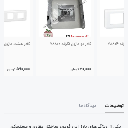
کادر دو ماژول لگراند 78802
کادر هشت ماژول لگراند 78808
590,000
30,000
تومان
تومان
توضیحات
دیدگاه‌ها
یکی از ویژگی‌های بارز این فریم، ساختار مقاوم و مستحکم