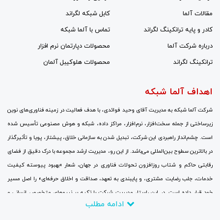
مقالات آلما
کابل شبکه لگراند
کادر و پایه ترانکینگ لگراند
تماس با آلما شبکه
درباره شرکت آلما
محصولات دپارتمان نرم افزار
ترانکینگ لگراند
محصولات هلوکیبل آلمان
اهداف آلما شبکه
شرکت آلما شبکه به مدیریت آقای وحید فوائدی، با هدف فعالیت در زمینه فناوری‌های نوین
زیرساختی از جمله سخت‌افزار، نرم‌افزار، مراکز داده، شبکه و هوش مصنوعی تأسیس شده
است. چشم‌انداز راهبردی این شرکت، تبدیل شدن به سازمانی خلاق، پیشتاز، پویا و تأثیرگذار
در بالاترین سطوح بین‌المللی می‌باشد. از این رو، مدیریت ارشد مجموعه با درک دقیق از فضای
رقابتی حاکم و شتاب روزافزون تحولات فناوری در جهان، شعار «بهبود پیوسته کیفیت
خدمات، جلب رضایت مشتری، و پایبندی به تعهد، صداقت و اخلاق حرفه‌ای» را اصل مسیر
خود قرار داده است. در این راستا، مدیریت شرکت با تکیه بر نیروهای متخصص انسانی و
ادامه مطلب
سرمایه‌گذاری مالی گسترده، جایگزینی نگرش‌های نوین به جای رویکردهای سنتی، برقراری