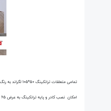
تمامی متعلقات ترانکینگ 50*105 لگراند به رنگ سفید و از جنس ABS و PVC هستند.
امکان نصب کادر و پایه ترانکینگ به عرض 65 میلیمتر با پارت نامبرهای 10992، 10994، 10996و 10998وجود دارد.