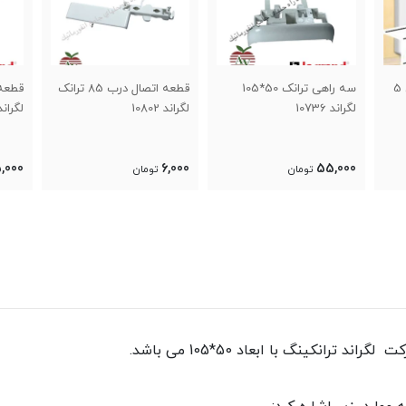
قطعه اتصال درب 85 ترانک
قطعه اتصال بدنه ترانک
پارتی
لگراند 10802
لگراند 10691
لگراند 582
7,000
15,000
6,000
تومان
تومان
رانکینگ با ابعاد 50*105 می باشد.