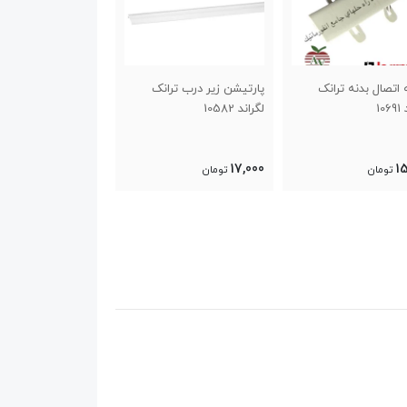
شن زیر درب ترانک
زاویه تخت ترانک 5*10
10
سانتی متر لگراند 10786
سانتی متر لگراند 10702
64,000
290,000
1
تومان
تومان
تومان