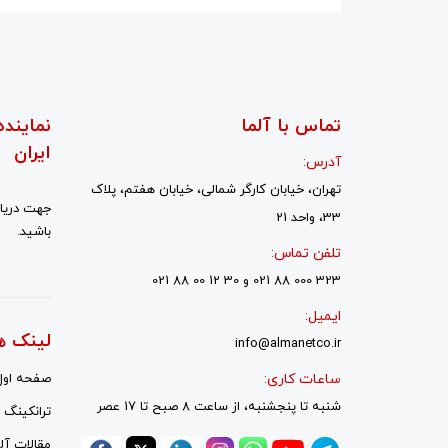
تماس با آلما
نماینده
ایران
آدرس:
تهران، خیابان کارگر شمالی، خیابان هفتم، پلاک
جهت دریاف
33، واحد 21
باشید.
تلفن تماس:
323 000 88 021 و 30 12 00 88 021
ایمیل:
لینک ه
info@almanetco.ir
ساعات کاری:
صفحه اول
شنبه تا پنجشنبه، از ساعت 8 صبح تا 17 عصر
ترانکینگ ل
مقالات آلم