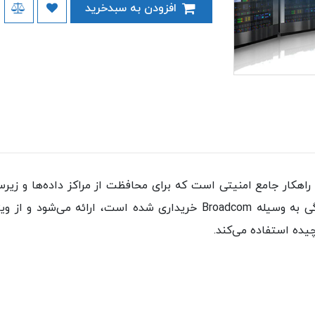
افزودن به سبدخرید
Symantec Data Center Securit) یک راهکار جامع امنیتی است که برای محافظت از مراکز 
امنیتی به وسیله شرکت Symantec که به تازگی به وسیله Broadcom خریداری
ده استفاده می‌کند.