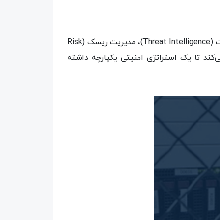
ادغام با سایر راهکارها در DCS: این نرم‌افزار امنیتی امکان ادغام با راهکارهای دیگر امنیتی مانند شناسایی تهدیدات (Threat Intelligence)، مدیریت ریسک (Risk
 می‌کند، که به سازمان‌ها کمک می‌کند تا یک استراتژی امنیتی یکپارچه داشته