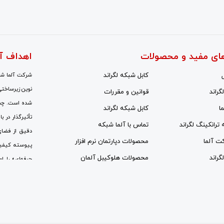
ای مفید و محصولات
اهداف آ
کابل شبکه لگراند
شرکت آلما شبک
نوین زیرساختی
گراند
قوانین و مقررات
شده است. چشم‌
ا
کابل شبکه لگراند
تأثیرگذار در ب
ه ترانکینگ لگراند
تماس با آلما شبکه
دقیق از فضای
کت آلما
محصولات دپارتمان نرم افزار
پیوسته کیفی
گراند
محصولات هلوکیبل آلمان
حرفه‌ای» را ا
نیروهای متخص
جای رویکردهای
مراکز ارتباطا
سمینارهای علم