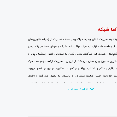
لما شبکه
ه به مدیریت آقای وحید فوائدی، با هدف فعالیت در زمینه فناوری‌های
 از جمله سخت‌افزار، نرم‌افزار، مراکز داده، شبکه و هوش مصنوعی تأسیس
انداز راهبردی این شرکت، تبدیل شدن به سازمانی خلاق، پیشتاز، پویا و
الاترین سطوح بین‌المللی می‌باشد. از این رو، مدیریت ارشد مجموعه با درک
 رقابتی حاکم و شتاب روزافزون تحولات فناوری در جهان، شعار «بهبود
ت خدمات، جلب رضایت مشتری، و پایبندی به تعهد، صداقت و اخلاق
صل مسیر خود قرار داده است. در این راستا، مدیریت شرکت با تکیه بر
ادامه مطلب
ص انسانی و سرمایه‌گذاری مالی گسترده، جایگزینی نگرش‌های نوین به
 سنتی، برقراری ارتباطات نزدیک با بزرگ‌ترین و برجسته‌ترین شرکت‌ها و
تی و تحقیقاتی، و همچنین حضور منظم و پایدار در نمایشگاه‌های تخصصی و
ی در سطح جهانی با تمرکز کامل بر روندهای فناوری، تلاش می‌کند تا در