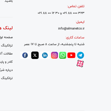
باشید.
تلفن تماس:
323 000 88 021 و 30 12 00 88 021
ایمیل:
لینک ه
info@almanetco.ir
ساعات کاری:
صفحه اول
شنبه تا پنجشنبه، از ساعت 8 صبح تا 17 عصر
ترانکینگ ل
مقالات آلم
کادر و پای
درباره شر
ترانکینگ ل