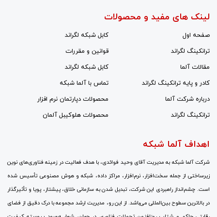
لینک های مفید و محصولات
صفحه اول
کابل شبکه لگراند
ترانکینگ لگراند
قوانین و مقررات
مقالات آلما
کابل شبکه لگراند
کادر و پایه ترانکینگ لگراند
تماس با آلما شبکه
درباره شرکت آلما
محصولات دپارتمان نرم افزار
ترانکینگ لگراند
محصولات هلوکیبل آلمان
اهداف آلما شبکه
شرکت آلما شبکه به مدیریت آقای وحید فوائدی، با هدف فعالیت در زمینه فناوری‌های نوین
زیرساختی از جمله سخت‌افزار، نرم‌افزار، مراکز داده، شبکه و هوش مصنوعی تأسیس شده
است. چشم‌انداز راهبردی این شرکت، تبدیل شدن به سازمانی خلاق، پیشتاز، پویا و تأثیرگذار
در بالاترین سطوح بین‌المللی می‌باشد. از این رو، مدیریت ارشد مجموعه با درک دقیق از فضای
رقابتی حاکم و شتاب روزافزون تحولات فناوری در جهان، شعار «بهبود پیوسته کیفیت