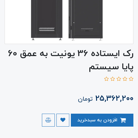
رک ایستاده 36 یونیت به عمق 60
پایا سیستم
25,362,200
تومان
افزودن به سبدخرید