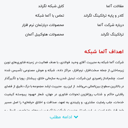
مقالات آلما
کابل شبکه لگراند
کادر و پایه ترانکینگ لگراند
تماس با آلما شبکه
درباره شرکت آلما
محصولات دپارتمان نرم افزار
ترانکینگ لگراند
محصولات هلوکیبل آلمان
اهداف آلما شبکه
شرکت آلما شبکه به مدیریت آقای وحید فوائدی، با هدف فعالیت در زمینه فناوری‌های نوین
زیرساختی از جمله سخت‌افزار، نرم‌افزار، مراکز داده، شبکه و هوش مصنوعی تأسیس شده
است. چشم‌انداز راهبردی این شرکت، تبدیل شدن به سازمانی خلاق، پیشتاز، پویا و تأثیرگذار
در بالاترین سطوح بین‌المللی می‌باشد. از این رو، مدیریت ارشد مجموعه با درک دقیق از فضای
رقابتی حاکم و شتاب روزافزون تحولات فناوری در جهان، شعار «بهبود پیوسته کیفیت
خدمات، جلب رضایت مشتری، و پایبندی به تعهد، صداقت و اخلاق حرفه‌ای» را اصل مسیر
خود قرار داده است. در این راستا، مدیریت شرکت با تکیه بر نیروهای متخصص انسانی و
ادامه مطلب
سرمایه‌گذاری مالی گسترده، جایگزینی نگرش‌های نوین به جای رویکردهای سنتی، برقراری
ارتباطات نزدیک با بزرگ‌ترین و برجسته‌ترین شرکت‌ها و مراکز ارتباطاتی و تحقیقاتی، و