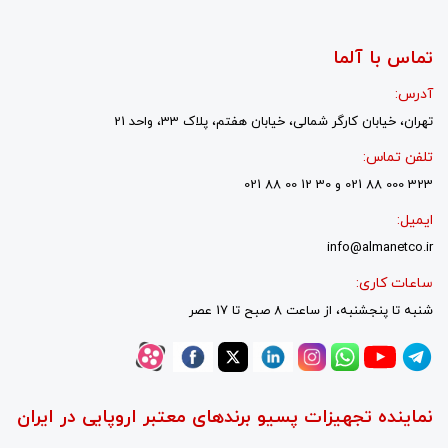
تماس با آلما
آدرس:
تهران، خیابان کارگر شمالی، خیابان هفتم، پلاک 33، واحد 21
تلفن تماس:
323 000 88 021 و 30 12 00 88 021
ایمیل:
info@almanetco.ir
ساعات کاری:
شنبه تا پنجشنبه، از ساعت 8 صبح تا 17 عصر
نماینده تجهیزات پسیو برندهای معتبر اروپایی در ایران