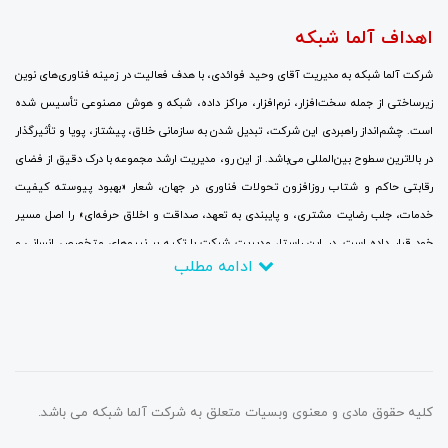
اهداف آلما شبکه
شرکت آلما شبکه به مدیریت آقای وحید فوائدی، با هدف فعالیت در زمینه فناوری‌های نوین
زیرساختی از جمله سخت‌افزار، نرم‌افزار، مراکز داده، شبکه و هوش مصنوعی تأسیس شده
است. چشم‌انداز راهبردی این شرکت، تبدیل شدن به سازمانی خلاق، پیشتاز، پویا و تأثیرگذار
در بالاترین سطوح بین‌المللی می‌باشد. از این رو، مدیریت ارشد مجموعه با درک دقیق از فضای
رقابتی حاکم و شتاب روزافزون تحولات فناوری در جهان، شعار «بهبود پیوسته کیفیت
خدمات، جلب رضایت مشتری، و پایبندی به تعهد، صداقت و اخلاق حرفه‌ای» را اصل مسیر
خود قرار داده است. در این راستا، مدیریت شرکت با تکیه بر نیروهای متخصص انسانی و
ادامه مطلب
سرمایه‌گذاری مالی گسترده، جایگزینی نگرش‌های نوین به جای رویکردهای سنتی، برقراری
ارتباطات نزدیک با بزرگ‌ترین و برجسته‌ترین شرکت‌ها و مراکز ارتباطاتی و تحقیقاتی، و
همچنین حضور منظم و پایدار در نمایشگاه‌های تخصصی و سمینارهای علمی در سطح جهانی با
تمرکز کامل بر روندهای فناوری، تلاش می‌کند تا در چارچوب اهداف تعیین‌شده، تا سال ۲۰۲۶
به یکی از مراجع دانش‌بنیان در زمینه ارزیابی، انتقال، آموزش، پیاده‌سازی و بومی‌سازی
فناوری اطلاعات تبدیل گردد.
کلیه حقوق مادی و معنوی وبسیات متعلق به شرکت آلما شبکه می باشد.