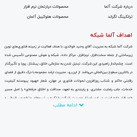
درباره شرکت آلما
محصولات دپارتمان نرم افزار
ترانکینگ لگراند
محصولات هلوکیبل آلمان
اهداف آلما شبکه
شرکت آلما شبکه به مدیریت آقای وحید فوائدی، با هدف فعالیت در زمینه فناوری‌های نوین
زیرساختی از جمله سخت‌افزار، نرم‌افزار، مراکز داده، شبکه و هوش مصنوعی تأسیس شده
است. چشم‌انداز راهبردی این شرکت، تبدیل شدن به سازمانی خلاق، پیشتاز، پویا و تأثیرگذار
در بالاترین سطوح بین‌المللی می‌باشد. از این رو، مدیریت ارشد مجموعه با درک دقیق از فضای
رقابتی حاکم و شتاب روزافزون تحولات فناوری در جهان، شعار «بهبود پیوسته کیفیت
خدمات، جلب رضایت مشتری، و پایبندی به تعهد، صداقت و اخلاق حرفه‌ای» را اصل مسیر
خود قرار داده است. در این راستا، مدیریت شرکت با تکیه بر نیروهای متخصص انسانی و
ادامه مطلب
سرمایه‌گذاری مالی گسترده، جایگزینی نگرش‌های نوین به جای رویکردهای سنتی، برقراری
ارتباطات نزدیک با بزرگ‌ترین و برجسته‌ترین شرکت‌ها و مراکز ارتباطاتی و تحقیقاتی، و
همچنین حضور منظم و پایدار در نمایشگاه‌های تخصصی و سمینارهای علمی در سطح جهانی با
تمرکز کامل بر روندهای فناوری، تلاش می‌کند تا در چارچوب اهداف تعیین‌شده، تا سال ۲۰۲۶