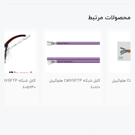
محصولات مرتبط
کابل شبکه Cat7SFTP هلوکیبل
کابل شبکه Cat6SFTP هلوکیبل
805640
80810