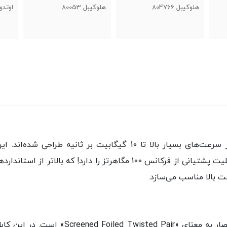
هلوکیبل 80053
اوتدور هلوکیبل 802168
هلو
ت بالا مناسب می‌سازد.
این کابل ها از نوع SFTP می باشد که به اخت