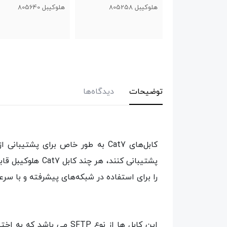
80525
هلوکیبل 805640
هلوکیبل 804766
توضیحات
دیدگاه‌ها
را برای استفاده در شبکه‌های پیشرفته و با سرع