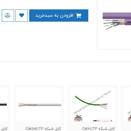
افزودن به سبدخرید
کابل شبکه Cat5eUTP
کابل شبکه Cat7SFTP