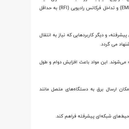
(فویل) است و کل کابل نیز یک شیلد بافته (Screen) دارد. این ساختار کمک می‌کند تا تداخل الکترومغناطیسی (EMI) و تداخل فرکانس رادیویی (RFI) به حداقل
رها، سیستم‌های صوتی و تصویری پیشرفته، و دیگر کاربردهایی که نیاز به انتقال
ه می‌شوند. این مواد باعث افزایش دوام و طول
Power ove) پشتیبانی کنند، که این ویژگی امکان ارسال برق به دستگاه‌های متصل مانند