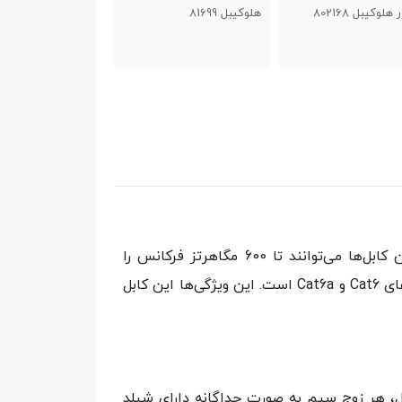
کیبل 81699
هلوکیبل 805258
هلوکیبل 805640
کابل‌های Cat7 به طور خاص برای پشتیبانی از سرعت‌های بسیار بالا تا 10 گیگابیت بر ثانیه طراحی شده‌اند. این کابل‌ها می‌توانند تا 600 مگاهرتز فرکانس را
پشتیبانی کنند، هر چند کابل Cat7 هلوکیبل قابلیت پشتیانی از فرکانس 100 مگاهرتز را دارد! که بالاتر از استانداردهای Cat6 و Cat6a است. این ویژگی‌ها این کابل
صار به معنای «Screened Foiled Twisted Pair» است. در این کابل، هر زوج سیم به صورت جداگانه دارای شیلد