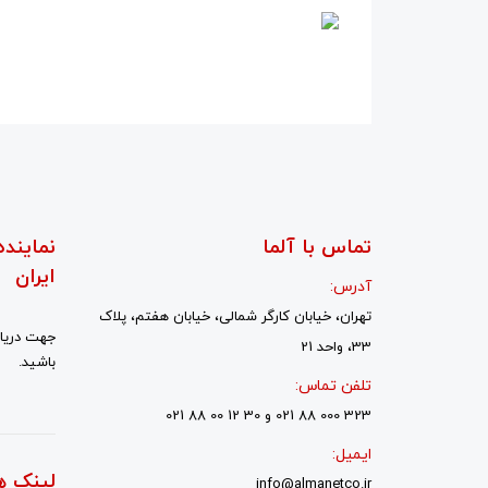
تماس با آلما
نماینده
ایران
آدرس:
تهران، خیابان کارگر شمالی، خیابان هفتم، پلاک
جهت دریاف
33، واحد 21
باشید.
تلفن تماس:
323 000 88 021 و 30 12 00 88 021
ایمیل:
لینک ه
info@almanetco.ir