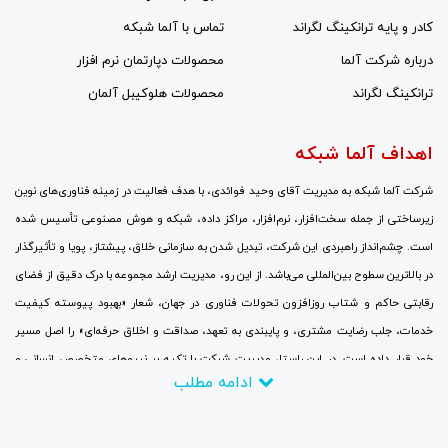
کادر و پایه ترانکینگ لگراند
تماس با آلما شبکه
درباره شرکت آلما
محصولات دپارتمان نرم افزار
ترانکینگ لگراند
محصولات هلوکیبل آلمان
اهداف آلما شبکه
شرکت آلما شبکه به مدیریت آقای وحید فوائدی، با هدف فعالیت در زمینه فناوری‌های نوین
زیرساختی از جمله سخت‌افزار، نرم‌افزار، مراکز داده، شبکه و هوش مصنوعی تأسیس شده
است. چشم‌انداز راهبردی این شرکت، تبدیل شدن به سازمانی خلاق، پیشتاز، پویا و تأثیرگذار
در بالاترین سطوح بین‌المللی می‌باشد. از این رو، مدیریت ارشد مجموعه با درک دقیق از فضای
رقابتی حاکم و شتاب روزافزون تحولات فناوری در جهان، شعار «بهبود پیوسته کیفیت
خدمات، جلب رضایت مشتری، و پایبندی به تعهد، صداقت و اخلاق حرفه‌ای» را اصل مسیر
خود قرار داده است. در این راستا، مدیریت شرکت با تکیه بر نیروهای متخصص انسانی و
ادامه مطلب
سرمایه‌گذاری مالی گسترده، جایگزینی نگرش‌های نوین به جای رویکردهای سنتی، برقراری
ارتباطات نزدیک با بزرگ‌ترین و برجسته‌ترین شرکت‌ها و مراکز ارتباطاتی و تحقیقاتی، و
همچنین حضور منظم و پایدار در نمایشگاه‌های تخصصی و سمینارهای علمی در سطح جهانی با