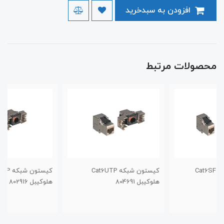
افزودن به سبدخرید
محصولات مرتبط
کیستون شبکه Cat6UTP
کیستون شبکه Cat6SFTP
هلوکیبل 804691
هلوکیبل 802916