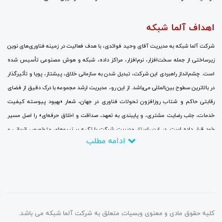
اهداف آلما شبکه
شرکت آلما شبکه به مدیریت آقای وحید فوائدی، با هدف فعالیت در زمینه فناوری‌های نوین
زیرساختی از جمله سخت‌افزار، نرم‌افزار، مراکز داده، شبکه و هوش مصنوعی تأسیس شده
است. چشم‌انداز راهبردی این شرکت، تبدیل شدن به سازمانی خلاق، پیشتاز، پویا و تأثیرگذار
در بالاترین سطوح بین‌المللی می‌باشد. از این رو، مدیریت ارشد مجموعه با درک دقیق از فضای
رقابتی حاکم و شتاب روزافزون تحولات فناوری در جهان، شعار «بهبود پیوسته کیفیت
خدمات، جلب رضایت مشتری، و پایبندی به تعهد، صداقت و اخلاق حرفه‌ای» را اصل مسیر
خود قرار داده است. در این راستا، مدیریت شرکت با تکیه بر نیروهای متخصص انسانی و
ادامه مطلب
سرمایه‌گذاری مالی گسترده، جایگزینی نگرش‌های نوین به جای رویکردهای سنتی، برقراری
ارتباطات نزدیک با بزرگ‌ترین و برجسته‌ترین شرکت‌ها و مراکز ارتباطاتی و تحقیقاتی، و
همچنین حضور منظم و پایدار در نمایشگاه‌های تخصصی و سمینارهای علمی در سطح جهانی با
تمرکز کامل بر روندهای فناوری، تلاش می‌کند تا در چارچوب اهداف تعیین‌شده، تا سال ۲۰۲۶
به یکی از مراجع دانش‌بنیان در زمینه ارزیابی، انتقال، آموزش، پیاده‌سازی و بومی‌سازی
فناوری اطلاعات تبدیل گردد.
کلیه حقوق مادی و معنوی وبسیات متعلق به شرکت آلما شبکه می باشد.