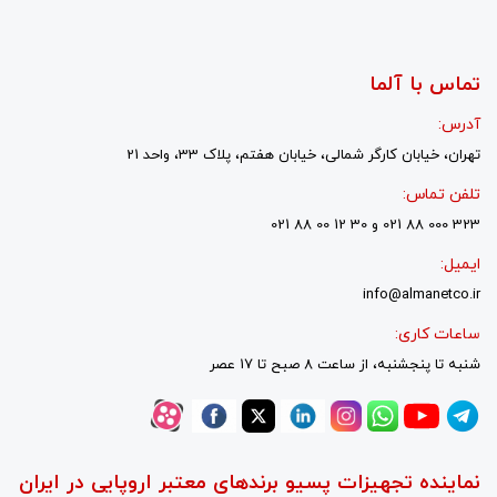
تماس با آلما
آدرس:
تهران، خیابان کارگر شمالی، خیابان هفتم، پلاک 33، واحد 21
تلفن تماس:
323 000 88 021 و 30 12 00 88 021
ایمیل:
info@almanetco.ir
ساعات کاری:
شنبه تا پنجشنبه، از ساعت 8 صبح تا 17 عصر
نماینده تجهیزات پسیو برندهای معتبر اروپایی در ایران