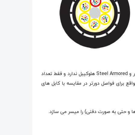
این مدل از فیبرنوری هلوکیبل دارای 48 کور می باشد که از نظر ساختاری تفاوتی با کابل های 12 و 24 کور سینگل کور و Steel Armored هلوکیبل ندارد و فقط تعداد
شد هسته این کابل ها از نوع SM می باشد و در بیشتر مواقع برای فواصل دورتر در مقایسه با کابل های
 ها و حتی به صورت دفنی) را میسر می سازد.