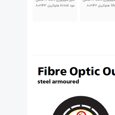
مود OM2 هلوکیبل 80045
از نوع in/out هلو
804706