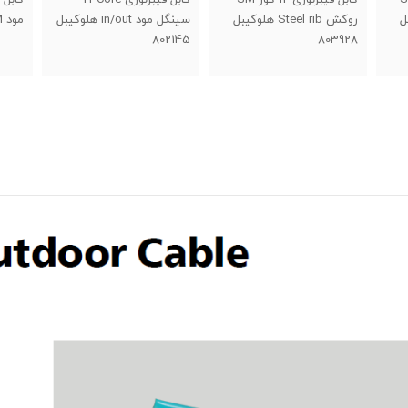
کیبل
سینگل مود in/out هلوکیبل
مود SM هلوکیبل 802142
مود in/out هلوکیبل 802143
802145