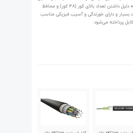
آرمورد (Steel Armored) است. این نوع کابل‌ها به دلیل داشتن تعداد بالای کور (48 کور) و محافظ
ت بسیار و دارای خورندگی و آسیب فیزیکی مناسب
ابل پرداخته می‌شود:
کابل فیبرنوری 24Core مالتی
کابل فیبرنوری 12Core مالتی