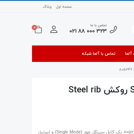
صفحه اول
وبلاگ
تماس با ما
0
323 000 88 021
آلما
تماس با آلما شبکه
کابل فیبرنوری 48 کور SM روکش Steel rib
کابل فیبر نوری 48 کور هلوکیبل با شماره فنی 80524 یک کابل سینگل مود (Single Mode) و استیل