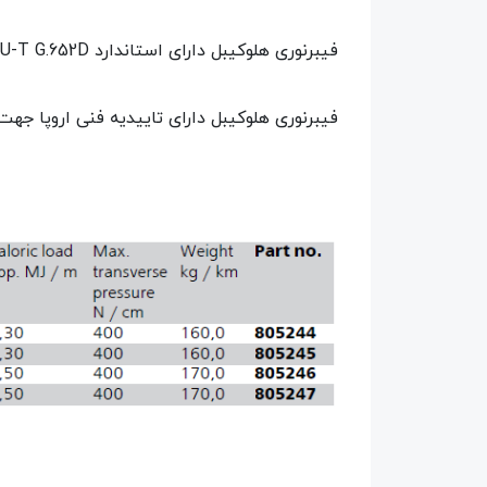
فیبرنوری هلوکیبل دارای استاندارد TU-T G.652Dمی باشد و این استاندارد مربوط به فیبرهای سینگل مود است که عملکرد بالایی در انتقال داده‌ها دارند.
فیبرنوری هلوکیبل دارای تاییدیه فنی اروپا جه