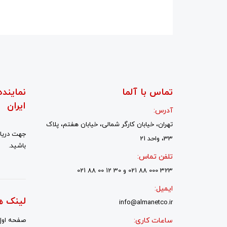
تماس با آلما
نماینده
ایران
آدرس:
تهران، خیابان کارگر شمالی، خیابان هفتم، پلاک
جهت دریاف
33، واحد 21
باشید.
تلفن تماس:
323 000 88 021 و 30 12 00 88 021
ایمیل:
لینک ه
info@almanetco.ir
ساعات کاری:
صفحه اول