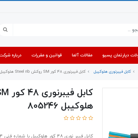
ات دپارتمان پسیو
مقالات آلما
قوانین و مقررات
درباره شرکت 
کابل فیبرنوری هلوکیبل
کابل فیبرنوری 48 کور SM روکش Steel rib هلوکیبل 805246
هلوکیبل 805246