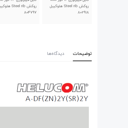
روکش Steel rib هلوکیبل
روکش Steel rib هلوکیبل
روکش Steel rib هلو
803928
804797
توضیحات
دیدگاه‌ها