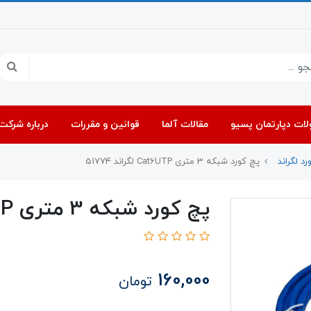
ات دپارتمان پسیو
مقالات آلما
قوانین و مقررات
درباره شرکت 
د لگراند
پچ کورد شبکه 3 متری Cat6UTP لگراند 51774
پچ کورد شبکه 3 متری Cat6UTP لگراند 51774
160,000
تومان