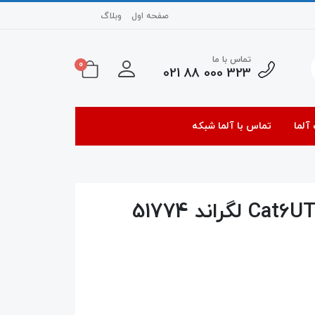
صفحه اول
وبلاگ
تماس با ما
0
323 000 88 021
آلما
تماس با آلما شبکه