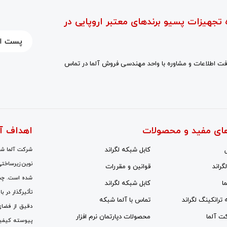
 تجهیزات پسیو برندهای معتبر اروپایی در
ت اطلاعات و مشاوره با واحد مهندسی فروش آلما در تماس
ای مفید و محصولات
اهداف آ
کابل شبکه لگراند
شرکت آلما شبک
نوین زیرساختی
گراند
قوانین و مقررات
شده است. چشم‌
ا
کابل شبکه لگراند
تأثیرگذار در ب
ه ترانکینگ لگراند
تماس با آلما شبکه
دقیق از فضای
کت آلما
محصولات دپارتمان نرم افزار
پیوسته کیفی