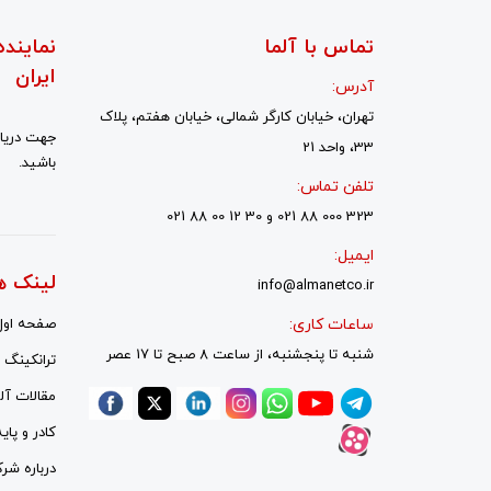
تماس با آلما
نماینده
ایران
آدرس:
تهران، خیابان کارگر شمالی، خیابان هفتم، پلاک
جهت دریاف
33، واحد 21
باشید.
تلفن تماس:
323 000 88 021 و 30 12 00 88 021
ایمیل:
لینک ه
info@almanetco.ir
ساعات کاری:
صفحه اول
شنبه تا پنجشنبه، از ساعت 8 صبح تا 17 عصر
ترانکینگ ل
مقالات آلم
کادر و پای
درباره شر