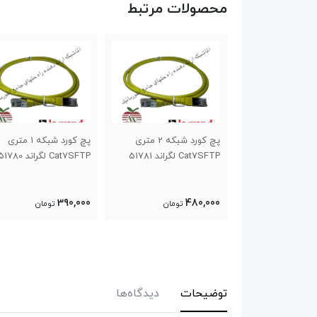
محصولات مرتبط
پچ کورد شبکه 3 متری
پچ کورد شبکه 2 متری
پچ کورد شبکه 1 متری
5
Cat7SFTP لگراند 51781
Cat7SFTP لگراند 51780
390,000
480,000
ومان
تومان
تومان
توضیحات
دیدگاه‌ها