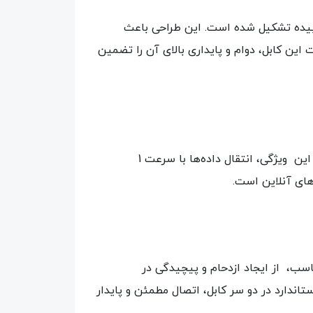
ورت زوج‌های تابیده تشکیل شده است. این طراحی باعث
ن کابل، دوام و پایداری بالای آن را تضمین
یکی از ویژگی‌های برجسته پچ کورد 3 متری CAT6UTP لگراند، قابلیت پشتیبانی از پهنای باند تا 250 مگاهرتز است. این ویژگی، انتقال داده‌ها با سرعت 1
های آنلاین است.
ول مناسب، از ایجاد ازدحام و پیچیدگی در
ریت کابل‌ها را آسان‌تر می‌سازد. علاوه بر این، اتصالات RJ45 با کیفیت و استاندارد در دو سر کابل، اتصال مطمئن و پایدار