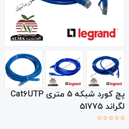
پچ کورد شبکه 5 متری Cat6UTP
لگراند 51775