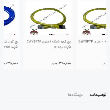
پچ کورد شبکه 1 متری Cat7SFTP
پچ کورد شبکه 5 متری Cat6SFTP
لگراند 51780
لگراند 51755
310,000
390,000
تومان
تومان
توضیحات
دیدگاه‌ها