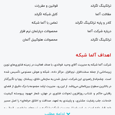
ترانکینگ لگراند
قوانین و مقررات
مقالات آلما
کابل شبکه لگراند
کادر و پایه ترانکینگ لگراند
تماس با آلما شبکه
درباره شرکت آلما
محصولات دپارتمان نرم افزار
ترانکینگ لگراند
محصولات هلوکیبل آلمان
اهداف آلما شبکه
شرکت آلما شبکه به مدیریت آقای وحید فوائدی، با هدف فعالیت در زمینه فناوری‌های نوین
زیرساختی از جمله سخت‌افزار، نرم‌افزار، مراکز داده، شبکه و هوش مصنوعی تأسیس شده
است. چشم‌انداز راهبردی این شرکت، تبدیل شدن به سازمانی خلاق، پیشتاز، پویا و تأثیرگذار
در بالاترین سطوح بین‌المللی می‌باشد. از این رو، مدیریت ارشد مجموعه با درک دقیق از فضای
رقابتی حاکم و شتاب روزافزون تحولات فناوری در جهان، شعار «بهبود پیوسته کیفیت
خدمات، جلب رضایت مشتری، و پایبندی به تعهد، صداقت و اخلاق حرفه‌ای» را اصل مسیر
خود قرار داده است. در این راستا، مدیریت شرکت با تکیه بر نیروهای متخصص انسانی و
ادامه مطلب