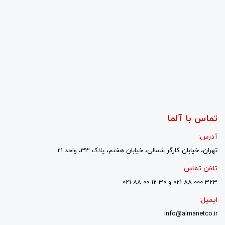
تماس با آلما
آدرس:
تهران، خیابان کارگر شمالی، خیابان هفتم، پلاک 33، واحد 21
تلفن تماس:
323 000 88 021 و 30 12 00 88 021
ایمیل:
info@almanetco.ir