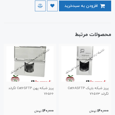
افزودن به سبدخرید
محصولات مرتبط
پریز شبکه باریک Cat6ASFTP
پریز شبکه پهن Cat6SFTP لگراند
لگراند 76573
76566
140,000
140,000
تومان
تومان