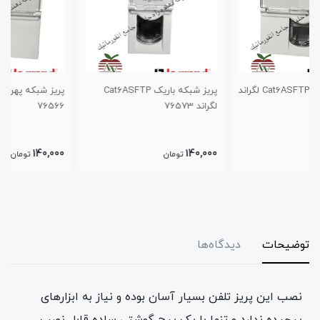
پریز شبکه باریک Cat6ASFTP
پریز شبکه پهن Cat6SFTP لگراند
لگراند 76573
76566
140,000
140,000
تومان
تومان
توضیحات
دیدگاه‌ها
نصب این پریز تلفن بسیار آسان بوده و نیاز به ابزارهای
پیچیده ندارد و تنها با یک پیچ گوشتی ساده قابل نصب