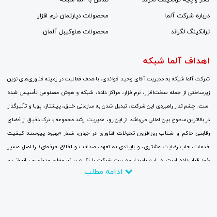
کادر و پایه ترانکینگ لگراند
تماس با آلما شبکه
درباره شرکت آلما
محصولات دپارتمان نرم افزار
ترانکینگ لگراند
محصولات هلوکیبل آلمان
اهداف آلما شبکه
شرکت آلما شبکه به مدیریت آقای وحید فوائدی، با هدف فعالیت در زمینه فناوری‌های نوین
زیرساختی از جمله سخت‌افزار، نرم‌افزار، مراکز داده، شبکه و هوش مصنوعی تأسیس شده
است. چشم‌انداز راهبردی این شرکت، تبدیل شدن به سازمانی خلاق، پیشتاز، پویا و تأثیرگذار
در بالاترین سطوح بین‌المللی می‌باشد. از این رو، مدیریت ارشد مجموعه با درک دقیق از فضای
رقابتی حاکم و شتاب روزافزون تحولات فناوری در جهان، شعار «بهبود پیوسته کیفیت
خدمات، جلب رضایت مشتری، و پایبندی به تعهد، صداقت و اخلاق حرفه‌ای» را اصل مسیر
خود قرار داده است. در این راستا، مدیریت شرکت با تکیه بر نیروهای متخصص انسانی و
ادامه مطلب
سرمایه‌گذاری مالی گسترده، جایگزینی نگرش‌های نوین به جای رویکردهای سنتی، برقراری
ارتباطات نزدیک با بزرگ‌ترین و برجسته‌ترین شرکت‌ها و مراکز ارتباطاتی و تحقیقاتی، و
همچنین حضور منظم و پایدار در نمایشگاه‌های تخصصی و سمینارهای علمی در سطح جهانی با
تمرکز کامل بر روندهای فناوری، تلاش می‌کند تا در چارچوب اهداف تعیین‌شده، تا سال ۲۰۲۶