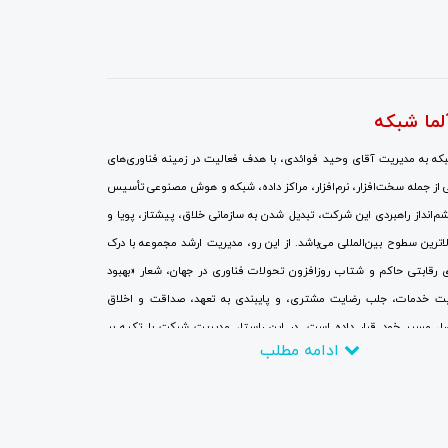
لما شبکه
ه به مدیریت آقای وحید فوائدی، با هدف فعالیت در زمینه فناوری‌های
 از جمله سخت‌افزار، نرم‌افزار، مراکز داده، شبکه و هوش مصنوعی تأسیس
انداز راهبردی این شرکت، تبدیل شدن به سازمانی خلاق، پیشتاز، پویا و
الاترین سطوح بین‌المللی می‌باشد. از این رو، مدیریت ارشد مجموعه با درک
 رقابتی حاکم و شتاب روزافزون تحولات فناوری در جهان، شعار «بهبود
ت خدمات، جلب رضایت مشتری، و پایبندی به تعهد، صداقت و اخلاق
صل مسیر خود قرار داده است. در این راستا، مدیریت شرکت با تکیه بر
ادامه مطلب
ص انسانی و سرمایه‌گذاری مالی گسترده، جایگزینی نگرش‌های نوین به
 سنتی، برقراری ارتباطات نزدیک با بزرگ‌ترین و برجسته‌ترین شرکت‌ها و
تی و تحقیقاتی، و همچنین حضور منظم و پایدار در نمایشگاه‌های تخصصی و
ی در سطح جهانی با تمرکز کامل بر روندهای فناوری، تلاش می‌کند تا در