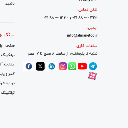
باشید.
تلفن تماس:
323 000 88 021 و 30 12 00 88 021
ایمیل:
لینک ه
info@almanetco.ir
ساعات کاری:
صفحه اول
شنبه تا پنجشنبه، از ساعت 8 صبح تا 17 عصر
ترانکینگ ل
مقالات آلم
کادر و پای
درباره شر
ترانکینگ ل