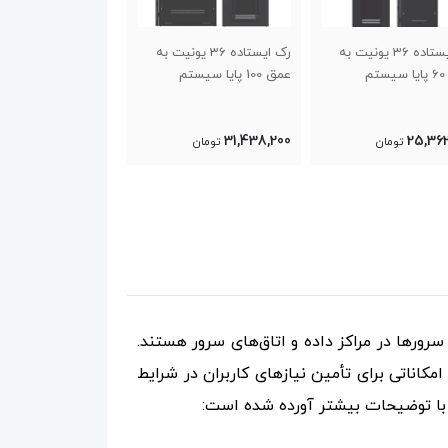
رک ایستاده 36 یونیت به
رک ایستاده 28 یونیت به
رک ایستاده 8
تم
عمق 80 پایا سیستم
عمق 60 پایا سیستم
21,606,600
24,694,000
31,438
تومان
تومان
تومان
رورها در مراکز داده و اتاق‌های سرور هستند.
یژگی‌ها و امکاناتی برای تأمین نیازهای کاربران در شرایط