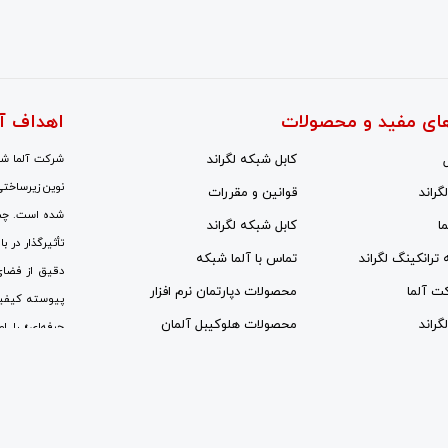
ای مفید و محصولات
اهداف آ
کابل شبکه لگراند
شرکت آلما شبک
نوین زیرساختی
گراند
قوانین و مقررات
شده است. چشم‌
ا
کابل شبکه لگراند
تأثیرگذار در ب
ه ترانکینگ لگراند
تماس با آلما شبکه
دقیق از فضای
کت آلما
محصولات دپارتمان نرم افزار
پیوسته کیفی
گراند
محصولات هلوکیبل آلمان
حرفه‌ای» را ا
نیروهای متخص
جای رویکردهای
مراکز ارتباطا
سمینارهای علم