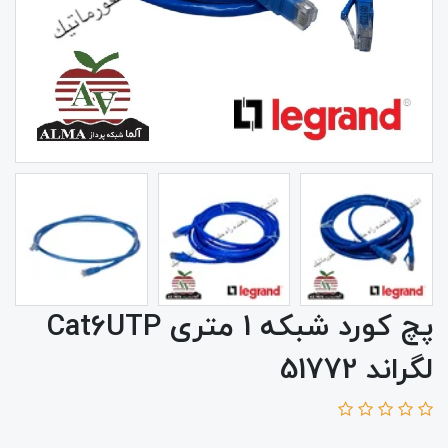
پچ کورد شبکه 1 متری Cat6UTP
لگراند 51772