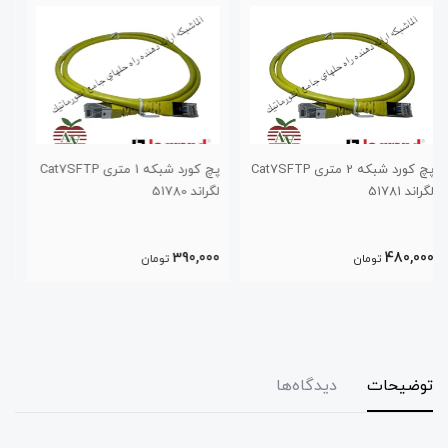
پچ کورد شبکه 1 متری Cat7SFTP
پچ کورد شبکه 5 متری Cat6SFTP
لگراند 51780
لگراند 51755
310,000
390,000
تومان
تومان
توضیحات
دیدگاه‌ها