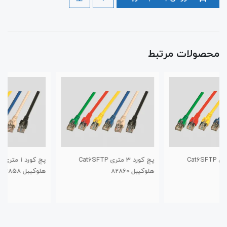
محصولات مرتبط
پچ کورد 3 متری Cat6SFTP
پچ کورد 1 متری Cat6SFTP
هلوکیبل 82860
هلوکیبل 82858